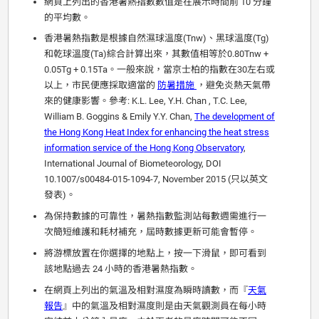
網頁上列出的香港暑熱指數數值是在展示時間前 10 分鐘
的平均數。
香港暑熱指數是根據自然濕球溫度(Tnw)、黑球溫度(Tg)
和乾球溫度(Ta)綜合計算出來，其數值相等於0.80Tnw +
0.05Tg + 0.15Ta。一般來說，當京士柏的指數在30左右或
以上，市民便應採取適當的
防暑措施
，避免炎熱天氣帶
來的健康影響。參考: K.L. Lee, Y.H. Chan , T.C. Lee,
William B. Goggins & Emily Y.Y. Chan,
The development of
the Hong Kong Heat Index for enhancing the heat stress
information service of the Hong Kong Observatory
,
International Journal of Biometeorology, DOI
10.1007/s00484-015-1094-7, November 2015 (只以英文
發表)。
為保持數據的可靠性，暑熱指數監測站每數週需進行一
次簡短維護和耗材補充，屆時數據更新可能會暫停。
將游標放置在你選擇的地點上，按一下滑鼠，即可看到
該地點過去 24 小時的香港暑熱指數。
在網頁上列出的氣溫及相對濕度為瞬時讀數，而『
天氣
報告
』中的氣溫及相對濕度則是由天氣觀測員在每小時