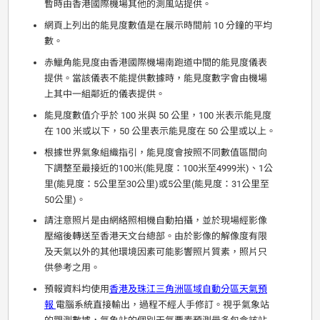
暫時由香港國際機場其他的測風站提供。
網頁上列出的能見度數值是在展示時間前 10 分鐘的平均
數。
赤鱲角能見度由香港國際機場南跑道中間的能見度儀表
提供。當該儀表不能提供數據時，能見度數字會由機場
上其中一組鄰近的儀表提供。
能見度數值介乎於 100 米與 50 公里，100 米表示能見度
在 100 米或以下，50 公里表示能見度在 50 公里或以上。
根據世界氣象組織指引，能見度會按照不同數值區間向
下調整至最接近的100米(能見度：100米至4999米)、1公
里(能見度：5公里至30公里)或5公里(能見度：31公里至
50公里)。
請注意照片是由網絡照相機自動拍攝，並於現場經影像
壓縮後轉送至香港天文台總部。由於影像的解像度有限
及天氣以外的其他環境因素可能影響照片質素，照片只
供參考之用。
預報資料均使用
香港及珠江三角洲區域自動分區天氣預
報
電腦系統直接輸出，過程不經人手修訂。視乎氣象站