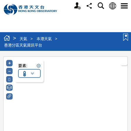
個人版網站
語言
搜尋
分享
選單
>
天氣
>
本港天氣
>
香港分區天氣資訊平台
+
要素:
–